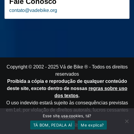
Fale Conosco
contato
@
vadebike.org
Copyright © 2002 - 2025
Vá de Bike
® - Todos os direitos
reservados
Proibida a cópia e reprodução de qualquer conteúdo
deste site, exceto dentro de nossas
regras sobre uso
dos textos
.
O uso indevido estará sujeito às consequências previstas
em Lei, por violação de direitos autorais, lucros cessantes
Esse site usa cookies, tá?
e outras.
Política de Privacidade
TÁ BOM, PEDALA AÍ
Me explica?