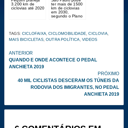
Pequim planeja
São Paulo pode
3.200 km de
ter mais de 1500
ciclovias até 2020
km de ciclovias
em 2030,
segundo o Plano
de Mobilidade
TAGS:
CICLOFAIXA
,
CICLOMOBILIDADE
,
CICLOVIA
,
MAIS BICICLETAS
,
OUTRA POLÍTICA
,
VIDEOS
Continue
ANTERIOR
QUANDO E ONDE ACONTECE O PEDAL
lendo
ANCHIETA 2019
PRÓXIMO
40 MIL CICLISTAS DESCERAM OS TÚNEIS DA
RODOVIA DOS IMIGRANTES, NO PEDAL
ANCHIETA 2019