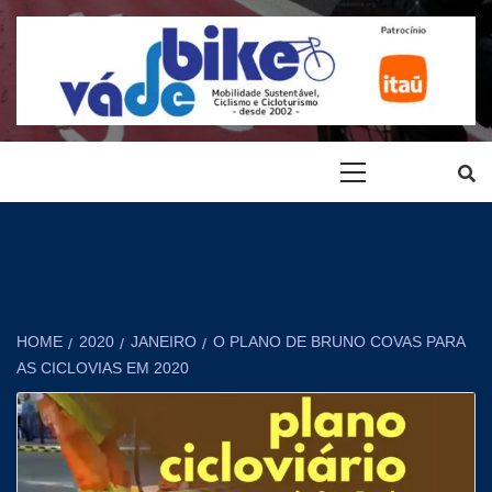
Pular
para
o
conteúdo
VÁ DE BIKE
MOBILIDADE URBANA SUSTENTÁVEL, CICLOVIAS, CICLISMO,
Menu
LAZER
Principal
HOME
2020
JANEIRO
O PLANO DE BRUNO COVAS PARA
AS CICLOVIAS EM 2020