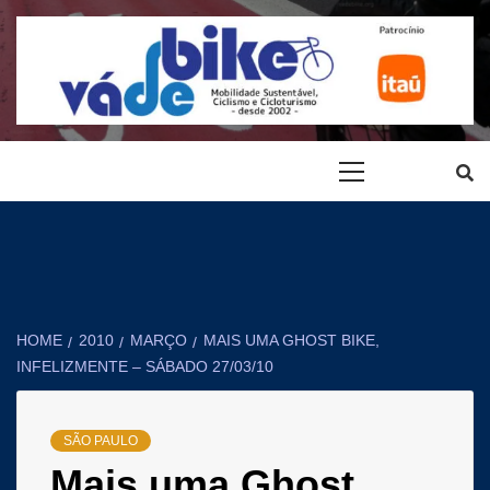
Pular
para
o
conteúdo
VÁ DE BIKE
MOBILIDADE URBANA SUSTENTÁVEL, CICLOVIAS, CICLISMO,
Menu
LAZER
Principal
HOME
2010
MARÇO
MAIS UMA GHOST BIKE,
INFELIZMENTE – SÁBADO 27/03/10
SÃO PAULO
Mais uma Ghost