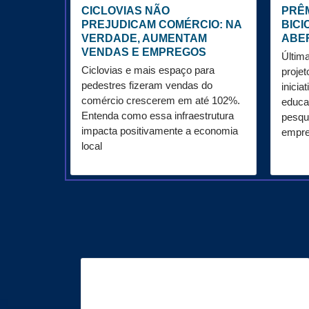
CICLOVIAS NÃO
PRÊM
PREJUDICAM COMÉRCIO: NA
BICI
VERDADE, AUMENTAM
ABE
VENDAS E EMPREGOS
Últim
Ciclovias e mais espaço para
projet
pedestres fizeram vendas do
inicia
comércio crescerem em até 102%.
educa
Entenda como essa infraestrutura
pesqu
impacta positivamente a economia
empre
local