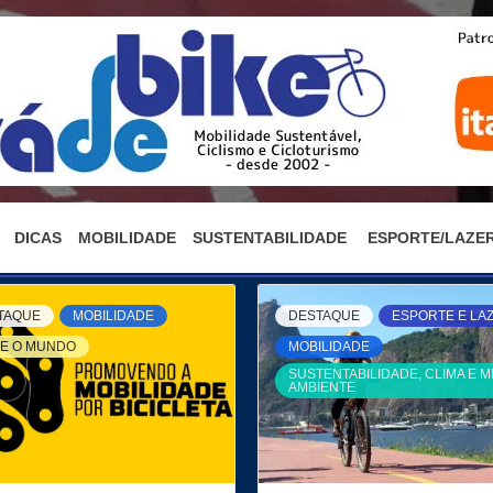
 BIKE
VIAS, CICLISMO, LAZER
DICAS
MOBILIDADE
SUSTENTABILIDADE
ESPORTE/LAZE
TAQUE
MOBILIDADE
DESTAQUE
ESPORTE E LA
E O MUNDO
MOBILIDADE
SUSTENTABILIDADE, CLIMA E M
AMBIENTE