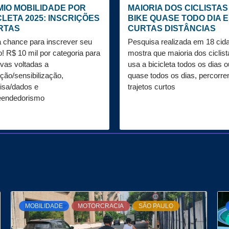
IO MOBILIDADE POR
MAIORIA DOS CICLISTAS
CLETA 2025: INSCRIÇÕES
BIKE QUASE TODO DIA E
RTAS
CURTAS DISTÂNCIAS
a chance para inscrever seu
Pesquisa realizada em 18 cid
o! R$ 10 mil por categoria para
mostra que maioria dos ciclist
tivas voltadas a
usa a bicicleta todos os dias o
ção/sensibilização,
quase todos os dias, percorre
isa/dados e
trajetos curtos
endedorismo
MOBILIDADE
MOTORCRACIA
SÃO PAULO