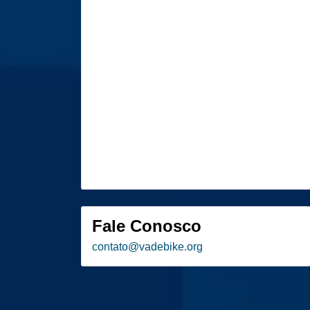
Fale Conosco
contato
@
vadebike.org