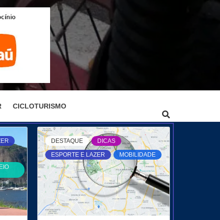
R
CICLOTURISMO
ZER
DESTAQUE
DICAS
ESPORTE E LAZER
MOBILIDADE
EIO