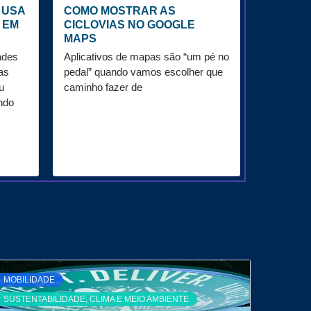
 USA
COMO MOSTRAR AS
 EM
CICLOVIAS NO GOOGLE
MAPS
ades
Aplicativos de mapas são “um pé no
as
pedal” quando vamos escolher que
u
caminho fazer de
ndo
MOBILIDADE
SUSTENTABILIDADE, CLIMA E MEIO AMBIENTE