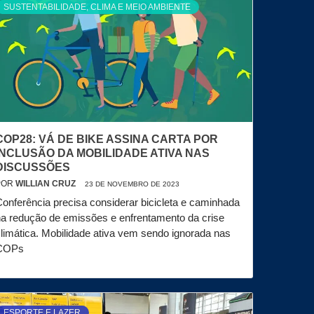
SUSTENTABILIDADE, CLIMA E MEIO AMBIENTE
COP28: VÁ DE BIKE ASSINA CARTA POR
INCLUSÃO DA MOBILIDADE ATIVA NAS
DISCUSSÕES
POR
WILLIAN CRUZ
23 DE NOVEMBRO DE 2023
onferência precisa considerar bicicleta e caminhada
a redução de emissões e enfrentamento da crise
limática. Mobilidade ativa vem sendo ignorada nas
COPs
ESPORTE E LAZER